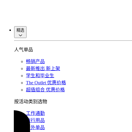
精选
人气单品
畅销产品
最新推出
新上架
学生和毕业生
The Outlet
优惠价格
超值组合
优惠价格
按活动类别选物
工作通勤
旅行用品
户外单品