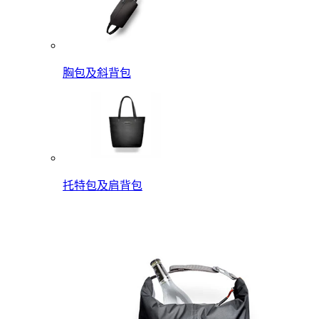
胸包及斜背包
托特包及肩背包