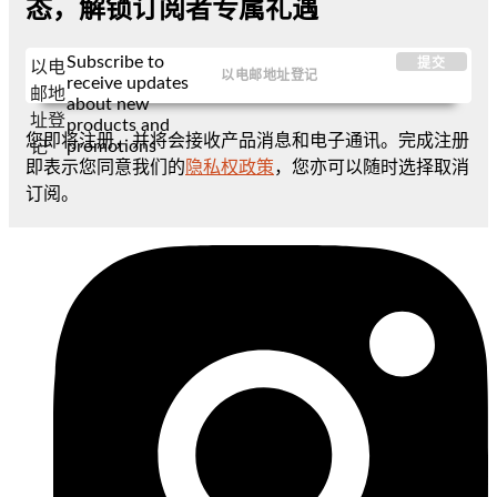
态，解锁订阅者专属礼遇
Subscribe to
提交
以电
receive updates
邮地
about new
址登
products and
您即将注册，并将会接收产品消息和电子通讯。完成注册
promotions
记
即表示您同意我们的
隐私权政策
，您亦可以随时选择取消
订阅。