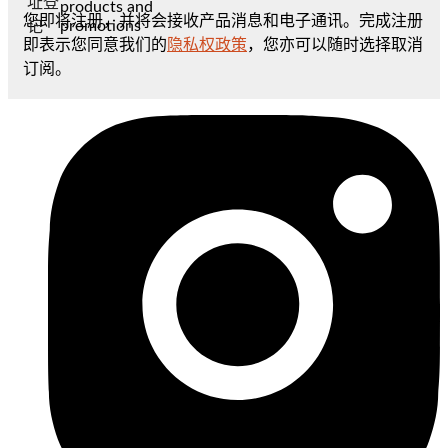
址登
products and
您即将注册，并将会接收产品消息和电子通讯。完成注册
promotions
记
即表示您同意我们的
隐私权政策
，您亦可以随时选择取消
订阅。