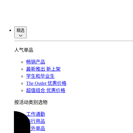
精选
人气单品
畅销产品
最新推出
新上架
学生和毕业生
The Outlet
优惠价格
超值组合
优惠价格
按活动类别选物
工作通勤
旅行用品
户外单品