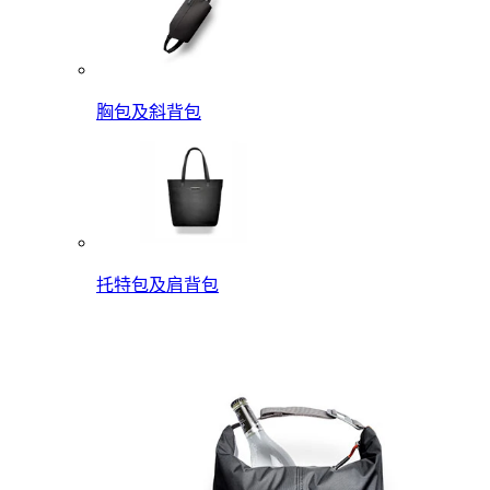
胸包及斜背包
托特包及肩背包