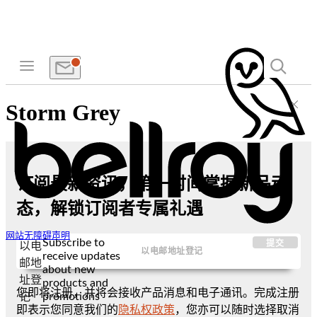
Storm Grey
订阅最新资讯，第一时间掌握新品动
态，解锁订阅者专属礼遇
网站无障碍声明
Subscribe to
提交
以电
receive updates
邮地
about new
址登
products and
您即将注册，并将会接收产品消息和电子通讯。完成注册
promotions
记
即表示您同意我们的
隐私权政策
，您亦可以随时选择取消