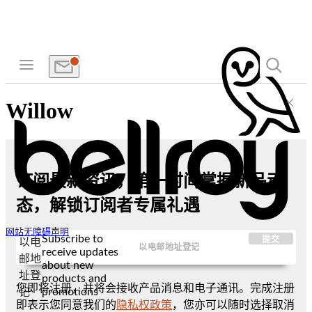
Willow
订阅最新资讯，第一时间掌握新品动
态，解锁订阅者专属礼遇
网站无障碍声明
Subscribe to
提交
以电
receive updates
邮地
about new
址登
products and
您即将注册，并将会接收产品消息和电子通讯。完成注册
promotions
记
即表示您同意我们的
隐私权政策
，您亦可以随时选择取消