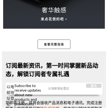
奢华触感
来点花俏的吧 >
查看完整指南
订阅最新资讯，第一时间掌握新品动
态，解锁订阅者专属礼遇
Subscribe to
提交
以电
receive updates
邮地
about new
址登
products and
您即将注册，并将会接收产品消息和电子通讯。完成注册
promotions
记