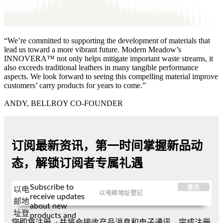
“We’re committed to supporting the development of materials that
lead us toward a more vibrant future. Modern Meadow’s
INNOVERA™ not only helps mitigate important waste streams, it
also exceeds traditional leathers in many tangible performance
aspects. We look forward to seeing this compelling material improve
customers’ carry products for years to come.”
ANDY, BELLROY CO-FOUNDER
订阅最新资讯，第一时间掌握新品动
态，解锁订阅者专属礼遇
Subscribe to
提交
以电
receive updates
邮地
about new
址登
products and
您即将注册，并将会接收产品消息和电子通讯。完成注册