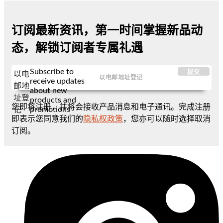
订阅最新资讯，第一时间掌握新品动
态，解锁订阅者专属礼遇
Subscribe to
提交
以电
receive updates
邮地
about new
址登
products and
您即将注册，并将会接收产品消息和电子通讯。完成注册
promotions
记
即表示您同意我们的
隐私权政策
，您亦可以随时选择取消
订阅。