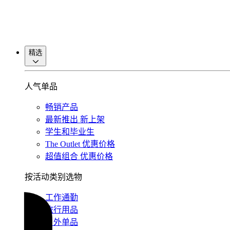
精选
人气单品
畅销产品
最新推出
新上架
学生和毕业生
The Outlet
优惠价格
超值组合
优惠价格
按活动类别选物
工作通勤
旅行用品
户外单品