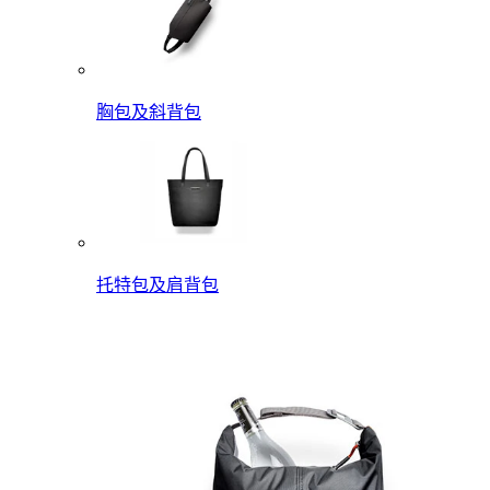
胸包及斜背包
托特包及肩背包