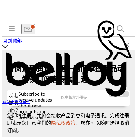
回到顶部
订阅最新资讯，第一时间掌握新品动
态，解锁订阅者专属礼遇
Subscribe to
提交
以电
receive updates
网站无障碍声明
邮地
about new
址登
products and
您即将注册，并将会接收产品消息和电子通讯。完成注册
promotions
记
即表示您同意我们的
隐私权政策
，您亦可以随时选择取消
订阅。