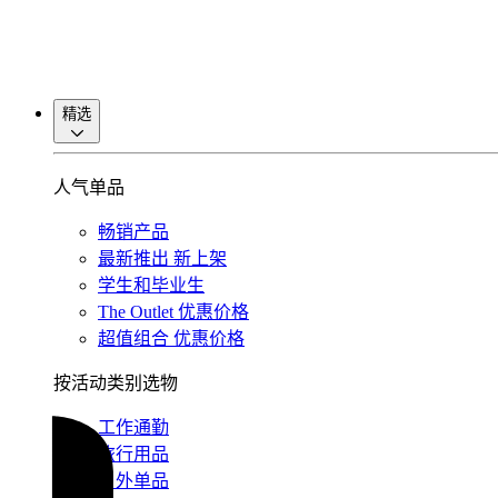
精选
人气单品
畅销产品
最新推出
新上架
学生和毕业生
The Outlet
优惠价格
超值组合
优惠价格
按活动类别选物
工作通勤
旅行用品
户外单品