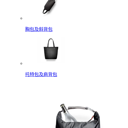
胸包及斜背包
托特包及肩背包