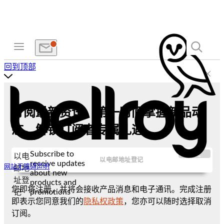
回到顶部
订阅最新资讯，第一时间掌握新品动
态，解锁订阅者专属礼遇
Subscribe to
提交
以电
receive updates
网站无障碍声明
邮地
about new
址登
products and
您即将注册，并将会接收产品消息和电子通讯。完成注册
promotions
记
即表示您同意我们的
隐私权政策
，您亦可以随时选择取消
订阅。