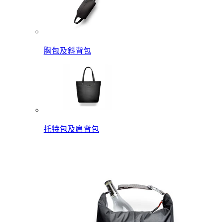
胸包及斜背包
托特包及肩背包