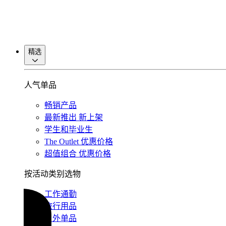
精选
人气单品
畅销产品
最新推出
新上架
学生和毕业生
The Outlet
优惠价格
超值组合
优惠价格
按活动类别选物
工作通勤
旅行用品
户外单品