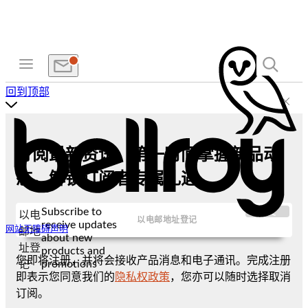
回到顶部
订阅最新资讯，第一时间掌握新品动
态，解锁订阅者专属礼遇
Subscribe to
提交
以电
receive updates
网站无障碍声明
邮地
about new
址登
products and
您即将注册，并将会接收产品消息和电子通讯。完成注册
promotions
记
即表示您同意我们的
隐私权政策
，您亦可以随时选择取消
订阅。