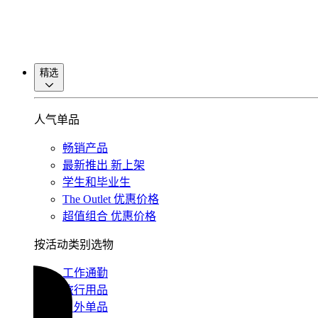
精选
人气单品
畅销产品
最新推出
新上架
学生和毕业生
The Outlet
优惠价格
超值组合
优惠价格
按活动类别选物
工作通勤
旅行用品
户外单品