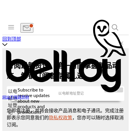
回到顶部
订阅最新资讯，第一时间掌握新品动
态，解锁订阅者专属礼遇
Subscribe to
提交
以电
receive updates
网站无障碍声明
邮地
about new
址登
products and
您即将注册，并将会接收产品消息和电子通讯。完成注册
promotions
记
即表示您同意我们的
隐私权政策
，您亦可以随时选择取消
订阅。