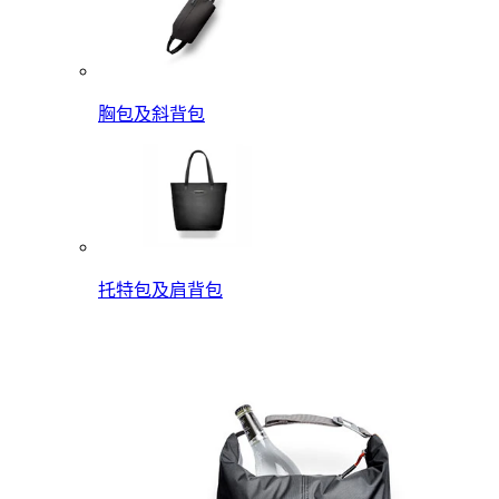
胸包及斜背包
托特包及肩背包