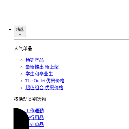
精选
人气单品
畅销产品
最新推出
新上架
学生和毕业生
The Outlet
优惠价格
超值组合
优惠价格
按活动类别选物
工作通勤
旅行用品
户外单品