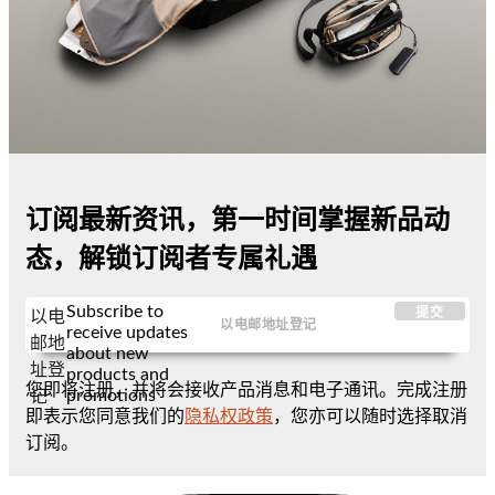
订阅最新资讯，第一时间掌握新品动
态，解锁订阅者专属礼遇
Subscribe to
提交
以电
receive updates
邮地
about new
址登
products and
您即将注册，并将会接收产品消息和电子通讯。完成注册
promotions
记
即表示您同意我们的
隐私权政策
，您亦可以随时选择取消
订阅。