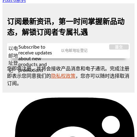
Pixel 6系列
订阅最新资讯，第一时间掌握新品动
态，解锁订阅者专属礼遇
Subscribe to
提交
以电
receive updates
邮地
about new
址登
products and
您即将注册，并将会接收产品消息和电子通讯。完成注册
promotions
记
即表示您同意我们的
隐私权政策
，您亦可以随时选择取消
订阅。