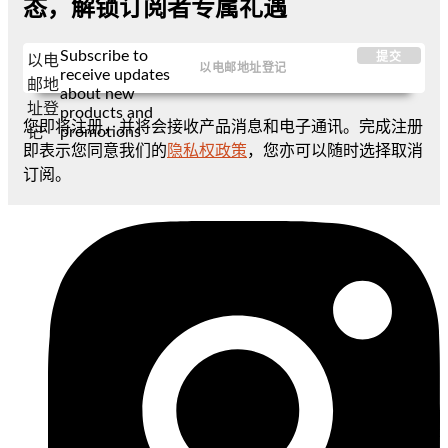
态，解锁订阅者专属礼遇
Subscribe to
提交
以电
receive updates
邮地
about new
址登
products and
您即将注册，并将会接收产品消息和电子通讯。完成注册
promotions
记
即表示您同意我们的
隐私权政策
，您亦可以随时选择取消
订阅。